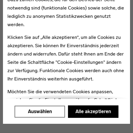
notwendig sind (funktionale Cookies) sowie solche, die
lediglich zu anonymen Statistikzwecken genutzt
1908–1993
werden.
Adolf Georg Benno Cohrs
Klicken Sie auf „Alle akzeptieren“, um alle Cookies zu
akzeptieren. Sie können Ihr Einverständnis jederzeit
ändern und widerrufen. Dafür steht Ihnen am Ende der
Seite die Schaltfläche "Cookie-Einstellungen" ändern
zur Verfügung. Funktionale Cookies werden auch ohne
* 1906
Josef Lehnen
Ihr Einverständnis weiterhin ausgeführt.
Möchten Sie die verwendeten Cookies anpassen,
erreichen Sie die Einstellungen über die Schaltfläche
"Auswählen".
Auswählen
Alle akzeptieren
Weitere Informationen finden Sie in unseren
Datenschutzerklärung
oder dem
Impressum
.