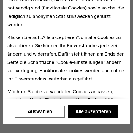
notwendig sind (funktionale Cookies) sowie solche, die
lediglich zu anonymen Statistikzwecken genutzt
1903–1988
werden.
Edward Fischer
Klicken Sie auf „Alle akzeptieren“, um alle Cookies zu
akzeptieren. Sie können Ihr Einverständnis jederzeit
ändern und widerrufen. Dafür steht Ihnen am Ende der
Seite die Schaltfläche "Cookie-Einstellungen" ändern
zur Verfügung. Funktionale Cookies werden auch ohne
* 1906
Josef Lehnen
Ihr Einverständnis weiterhin ausgeführt.
Möchten Sie die verwendeten Cookies anpassen,
erreichen Sie die Einstellungen über die Schaltfläche
"Auswählen".
Auswählen
Alle akzeptieren
Weitere Informationen finden Sie in unseren
Datenschutzerklärung
oder dem
Impressum
.