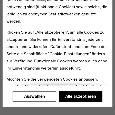
notwendig sind (funktionale Cookies) sowie solche, die
lediglich zu anonymen Statistikzwecken genutzt
* 1902
werden.
Seifi Naki Halil Bey
Klicken Sie auf „Alle akzeptieren“, um alle Cookies zu
akzeptieren. Sie können Ihr Einverständnis jederzeit
ändern und widerrufen. Dafür steht Ihnen am Ende der
Seite die Schaltfläche "Cookie-Einstellungen" ändern
zur Verfügung. Funktionale Cookies werden auch ohne
1902–1987
Hermann Klumpp
Ihr Einverständnis weiterhin ausgeführt.
Möchten Sie die verwendeten Cookies anpassen,
erreichen Sie die Einstellungen über die Schaltfläche
"Auswählen".
Auswählen
Alle akzeptieren
Weitere Informationen finden Sie in unseren
Datenschutzerklärung
oder dem
Impressum
.