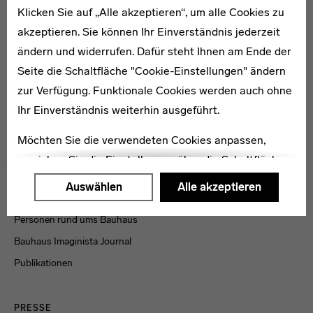
Klicken Sie auf „Alle akzeptieren“, um alle Cookies zu
* 1909
akzeptieren. Sie können Ihr Einverständnis jederzeit
Wilhelm Dieckmann
ändern und widerrufen. Dafür steht Ihnen am Ende der
Seite die Schaltfläche "Cookie-Einstellungen" ändern
zur Verfügung. Funktionale Cookies werden auch ohne
Ihr Einverständnis weiterhin ausgeführt.
Möchten Sie die verwendeten Cookies anpassen,
erreichen Sie die Einstellungen über die Schaltfläche
Menulinks
"Auswählen".
Auswählen
Alle akzeptieren
VERÖFFENTLICHUNGEN
Weitere Informationen finden Sie in unseren
Personen rund ums Bauhaus
Datenschutzerklärung
oder dem
Impressum
.
Bauhaus Imaginista Journal
Publikationen
PRESSE