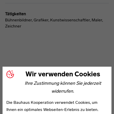
Tätigkeiten
Bühnenbildner, Grafiker, Kunstwissenschaftler, Maler,
Zeichner
Wir verwenden Cookies
WEITERE ARTIKEL ZUM THEMA
Ihre Zustimmung können Sie jederzeit
1888–1963
widerrufen.
Bernhard Bernson
Die Bauhaus Kooperation verwendet Cookies, um
Ihnen ein optimales Webseiten-Erlebnis zu bieten.