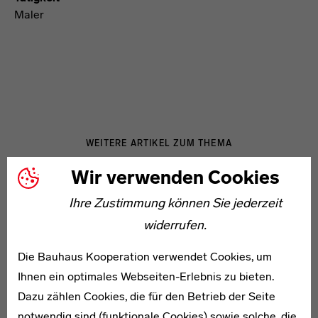
Maler
WEITERE ARTIKEL ZUM THEMA
Wir verwenden Cookies
1900–1963
Ihre Zustimmung können Sie jederzeit
Karl Fuchs
widerrufen.
Die Bauhaus Kooperation verwendet Cookies, um
Ihnen ein optimales Webseiten-Erlebnis zu bieten.
Dazu zählen Cookies, die für den Betrieb der Seite
notwendig sind (funktionale Cookies) sowie solche, die