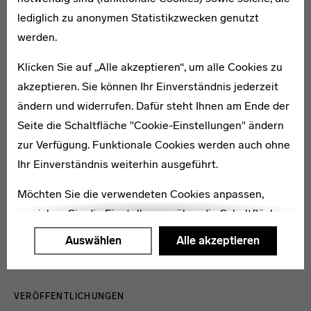
1901–1985
lediglich zu anonymen Statistikzwecken genutzt
Walter Herzger
werden.
Klicken Sie auf „Alle akzeptieren“, um alle Cookies zu
akzeptieren. Sie können Ihr Einverständnis jederzeit
ändern und widerrufen. Dafür steht Ihnen am Ende der
Seite die Schaltfläche "Cookie-Einstellungen" ändern
* 1902
Josef Hinterberger
zur Verfügung. Funktionale Cookies werden auch ohne
Ihr Einverständnis weiterhin ausgeführt.
Möchten Sie die verwendeten Cookies anpassen,
erreichen Sie die Einstellungen über die Schaltfläche
"Auswählen".
Auswählen
Alle akzeptieren
Weitere Informationen finden Sie in unseren
Menulinks
Datenschutzerklärung
oder dem
Impressum
.
VERÖFFENTLICHUNGEN