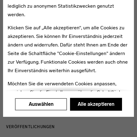
Eleonore von Friedeberg
lediglich zu anonymen Statistikzwecken genutzt
werden.
Klicken Sie auf „Alle akzeptieren“, um alle Cookies zu
akzeptieren. Sie können Ihr Einverständnis jederzeit
ändern und widerrufen. Dafür steht Ihnen am Ende der
1908–1979
Seite die Schaltfläche "Cookie-Einstellungen" ändern
Josef Frör
zur Verfügung. Funktionale Cookies werden auch ohne
Ihr Einverständnis weiterhin ausgeführt.
Möchten Sie die verwendeten Cookies anpassen,
erreichen Sie die Einstellungen über die Schaltfläche
"Auswählen".
Auswählen
Alle akzeptieren
Weitere Informationen finden Sie in unseren
Menulinks
Datenschutzerklärung
oder dem
Impressum
.
VERÖFFENTLICHUNGEN