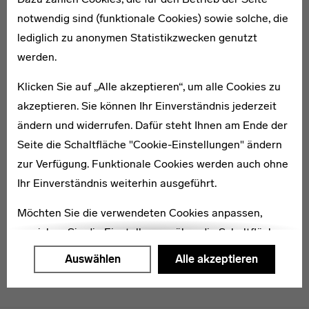
notwendig sind (funktionale Cookies) sowie solche, die
lediglich zu anonymen Statistikzwecken genutzt
* 1894
werden.
Fritz Dutschke
Klicken Sie auf „Alle akzeptieren“, um alle Cookies zu
akzeptieren. Sie können Ihr Einverständnis jederzeit
ändern und widerrufen. Dafür steht Ihnen am Ende der
Seite die Schaltfläche "Cookie-Einstellungen" ändern
zur Verfügung. Funktionale Cookies werden auch ohne
1914–1979
Eve Kayser-Neuner
Ihr Einverständnis weiterhin ausgeführt.
Möchten Sie die verwendeten Cookies anpassen,
erreichen Sie die Einstellungen über die Schaltfläche
"Auswählen".
Auswählen
Alle akzeptieren
Weitere Informationen finden Sie in unseren
Datenschutzerklärung
oder dem
Impressum
.