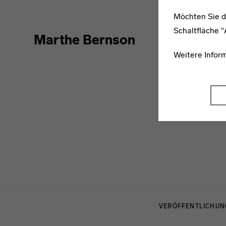
Möchten Sie d
Schaltfläche 
Marthe Bernson
Weitere Infor
Menulinks
VERÖFFENTLICHU