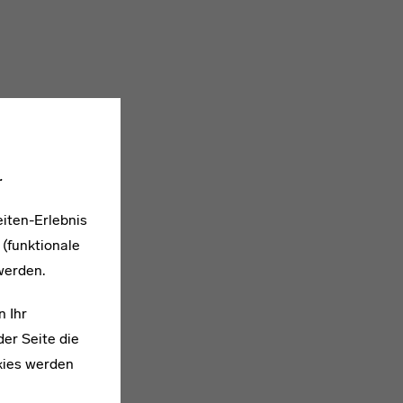
.
iten-Erlebnis
 (funktionale
werden.
n Ihr
er Seite die
kies werden