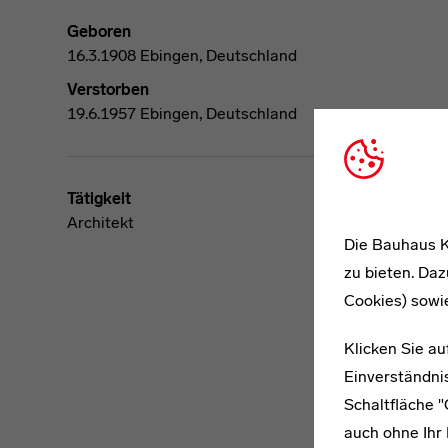
Geboren
16.3.1908 Ebingen, Deutschland
Verstorben
19.6.1957 Ebingen, Deutschland
Tätigkeit
Architekt
Die Bauhaus K
zu bieten. Daz
Cookies) sowi
Klicken Sie au
Einverständnis
Schaltfläche 
auch ohne Ihr 