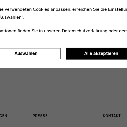
ie verwendeten Cookies anpassen, erreichen Sie die Einstellu
"Auswählen".
* 1902
Berthold Buchenau
mationen finden Sie in unseren
Datenschutzerklärung
oder de
Auswählen
Alle akzeptieren
NGEN
PRESSE
KONTAKT