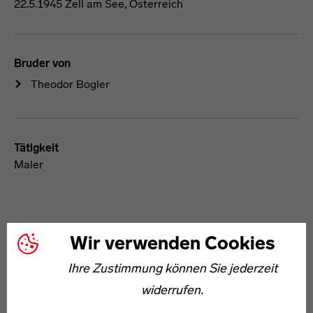
22.5.1945 Zell am See, Österreich
Bruder von
Theodor Bogler
Tätigkeit
Maler
Wir verwenden Cookies
Ihre Zustimmung können Sie jederzeit
widerrufen.
WEITERE ARTIKEL ZUM THEMA