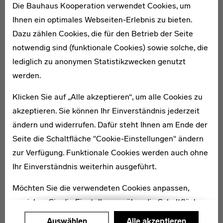
Die Bauhaus Kooperation verwendet Cookies, um
Ihnen ein optimales Webseiten-Erlebnis zu bieten.
Arthur Beiersdorfer
Dazu zählen Cookies, die für den Betrieb der Seite
notwendig sind (funktionale Cookies) sowie solche, die
lediglich zu anonymen Statistikzwecken genutzt
werden.
Klicken Sie auf „Alle akzeptieren“, um alle Cookies zu
1907–1995
akzeptieren. Sie können Ihr Einverständnis jederzeit
Ine Burchard
ändern und widerrufen. Dafür steht Ihnen am Ende der
Seite die Schaltfläche "Cookie-Einstellungen" ändern
zur Verfügung. Funktionale Cookies werden auch ohne
Ihr Einverständnis weiterhin ausgeführt.
1889–1919
Möchten Sie die verwendeten Cookies anpassen,
Benno Hausmann
erreichen Sie die Einstellungen über die Schaltfläche
"Auswählen".
Auswählen
Alle akzeptieren