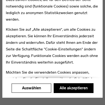
notwendig sind (funktionale Cookies) sowie solche, die
lediglich zu anonymen Statistikzwecken genutzt
1901–2000
werden.
Sabine Gova
Klicken Sie auf „Alle akzeptieren“, um alle Cookies zu
akzeptieren. Sie können Ihr Einverständnis jederzeit
ändern und widerrufen. Dafür steht Ihnen am Ende der
Seite die Schaltfläche "Cookie-Einstellungen" ändern
zur Verfügung. Funktionale Cookies werden auch ohne
1899–1970
Hanns Hoffmann-Lederer
Ihr Einverständnis weiterhin ausgeführt.
Möchten Sie die verwendeten Cookies anpassen,
erreichen Sie die Einstellungen über die Schaltfläche
"Auswählen".
Auswählen
Alle akzeptieren
Weitere Informationen finden Sie in unseren
Datenschutzerklärung
oder dem
Impressum
.