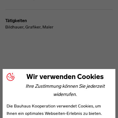
Tätigkeiten
Bildhauer, Grafiker, Maler
Wir verwenden Cookies
WEITERE ARTIKEL ZUM THEMA
Ihre Zustimmung können Sie jederzeit
1891–1981
widerrufen.
Katharina Determann
Die Bauhaus Kooperation verwendet Cookies, um
Ihnen ein optimales Webseiten-Erlebnis zu bieten.