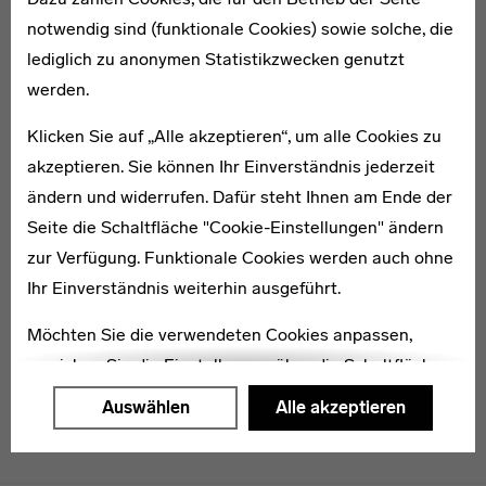
notwendig sind (funktionale Cookies) sowie solche, die
lediglich zu anonymen Statistikzwecken genutzt
1908–1991
werden.
Eduard-Josef Breuer
Klicken Sie auf „Alle akzeptieren“, um alle Cookies zu
akzeptieren. Sie können Ihr Einverständnis jederzeit
ändern und widerrufen. Dafür steht Ihnen am Ende der
Seite die Schaltfläche "Cookie-Einstellungen" ändern
zur Verfügung. Funktionale Cookies werden auch ohne
1898–1968
Heinrich Brocksieper
Ihr Einverständnis weiterhin ausgeführt.
Möchten Sie die verwendeten Cookies anpassen,
erreichen Sie die Einstellungen über die Schaltfläche
"Auswählen".
Auswählen
Alle akzeptieren
Weitere Informationen finden Sie in unseren
Datenschutzerklärung
oder dem
Impressum
.