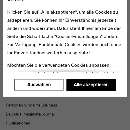
Klicken Sie auf „Alle akzeptieren“, um alle Cookies zu
akzeptieren. Sie können Ihr Einverständnis jederzeit
* 1902
Herbert Günther
ändern und widerrufen. Dafür steht Ihnen am Ende der
Seite die Schaltfläche "Cookie-Einstellungen" ändern
zur Verfügung. Funktionale Cookies werden auch ohne
Ihr Einverständnis weiterhin ausgeführt.
Möchten Sie die verwendeten Cookies anpassen,
erreichen Sie die Einstellungen über die Schaltfläche
"Auswählen".
Menulinks
Auswählen
Alle akzeptieren
VERÖFFENTLICHUNGEN
Weitere Informationen finden Sie in unseren
Datenschutzerklärung
oder dem
Impressum
.
Personen rund ums Bauhaus
Bauhaus Imaginista Journal
Publikationen