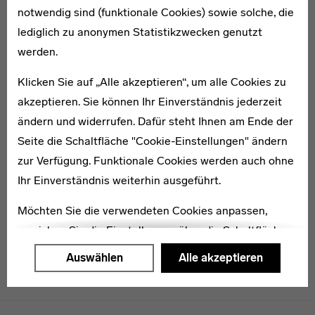
notwendig sind (funktionale Cookies) sowie solche, die
lediglich zu anonymen Statistikzwecken genutzt
1908–1945
werden.
Klaus Hertig
Klicken Sie auf „Alle akzeptieren“, um alle Cookies zu
akzeptieren. Sie können Ihr Einverständnis jederzeit
ändern und widerrufen. Dafür steht Ihnen am Ende der
Seite die Schaltfläche "Cookie-Einstellungen" ändern
zur Verfügung. Funktionale Cookies werden auch ohne
Charlotte Jopp
Ihr Einverständnis weiterhin ausgeführt.
Möchten Sie die verwendeten Cookies anpassen,
erreichen Sie die Einstellungen über die Schaltfläche
"Auswählen".
Auswählen
Alle akzeptieren
Weitere Informationen finden Sie in unseren
Datenschutzerklärung
oder dem
Impressum
.
Menulinks