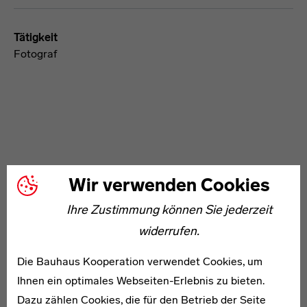
Tätigkeit
Fotograf
WEITERE ARTIKEL ZUM THEMA
Wir verwenden Cookies
Ihre Zustimmung können Sie jederzeit
1912–1983
widerrufen.
Samuel Theodore Berkeley-Hill
Die Bauhaus Kooperation verwendet Cookies, um
Ihnen ein optimales Webseiten-Erlebnis zu bieten.
Dazu zählen Cookies, die für den Betrieb der Seite