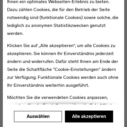
Ihnen ein optimales Webseiten-Erlebnis zu bieten.
Dazu zählen Cookies, die für den Betrieb der Seite
notwendig sind (funktionale Cookies) sowie solche, die
* 1897
lediglich zu anonymen Statistikzwecken genutzt
Frieda Eck
werden.
Klicken Sie auf „Alle akzeptieren“, um alle Cookies zu
akzeptieren. Sie können Ihr Einverständnis jederzeit
ändern und widerrufen. Dafür steht Ihnen am Ende der
Seite die Schaltfläche "Cookie-Einstellungen" ändern
1886–1969
zur Verfügung. Funktionale Cookies werden auch ohne
Ludwig Mies van der Rohe
Ihr Einverständnis weiterhin ausgeführt.
Mit Ludwig Mies van der Rohe kam eine überragende
Möchten Sie die verwendeten Cookies anpassen,
Persönlichkeit der deutschen Avantgarde-Architektur
erreichen Sie die Einstellungen über die Schaltfläche
als Direktor ans Bauhaus. Hier widmete sich der
"Auswählen".
Auswählen
Alle akzeptieren
Architekt erstmals einer Lehrtätigkeit.
Weitere Informationen finden Sie in unseren