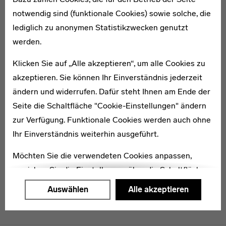
notwendig sind (funktionale Cookies) sowie solche, die
lediglich zu anonymen Statistikzwecken genutzt
* 1897
werden.
Hedwig Dostert
Klicken Sie auf „Alle akzeptieren“, um alle Cookies zu
akzeptieren. Sie können Ihr Einverständnis jederzeit
ändern und widerrufen. Dafür steht Ihnen am Ende der
Seite die Schaltfläche "Cookie-Einstellungen" ändern
zur Verfügung. Funktionale Cookies werden auch ohne
1905–1971
Hilde Hubbuch
Ihr Einverständnis weiterhin ausgeführt.
Möchten Sie die verwendeten Cookies anpassen,
erreichen Sie die Einstellungen über die Schaltfläche
"Auswählen".
Auswählen
Alle akzeptieren
Weitere Informationen finden Sie in unseren
Datenschutzerklärung
oder dem
Impressum
.