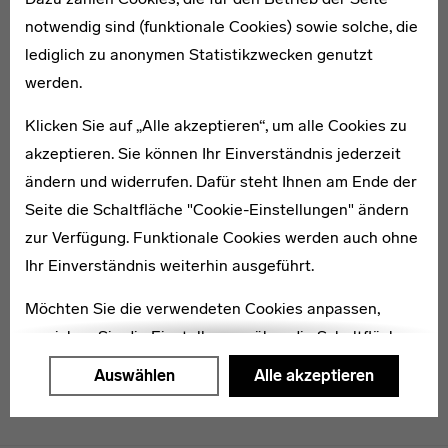
notwendig sind (funktionale Cookies) sowie solche, die
lediglich zu anonymen Statistikzwecken genutzt
* 1894
werden.
Gertrud Eichel
Klicken Sie auf „Alle akzeptieren“, um alle Cookies zu
akzeptieren. Sie können Ihr Einverständnis jederzeit
ändern und widerrufen. Dafür steht Ihnen am Ende der
Seite die Schaltfläche "Cookie-Einstellungen" ändern
zur Verfügung. Funktionale Cookies werden auch ohne
1905–1971
Hilde Hubbuch
Ihr Einverständnis weiterhin ausgeführt.
Möchten Sie die verwendeten Cookies anpassen,
erreichen Sie die Einstellungen über die Schaltfläche
"Auswählen".
Auswählen
Alle akzeptieren
Weitere Informationen finden Sie in unseren
Datenschutzerklärung
oder dem
Impressum
.