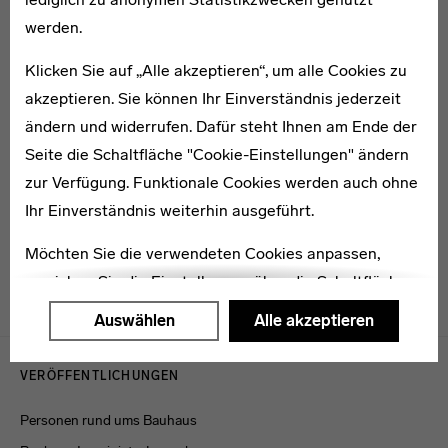
werden.
Klicken Sie auf „Alle akzeptieren“, um alle Cookies zu
akzeptieren. Sie können Ihr Einverständnis jederzeit
ändern und widerrufen. Dafür steht Ihnen am Ende der
1900–1983
Seite die Schaltfläche "Cookie-Einstellungen" ändern
George René Halkett
zur Verfügung. Funktionale Cookies werden auch ohne
Ihr Einverständnis weiterhin ausgeführt.
Möchten Sie die verwendeten Cookies anpassen,
erreichen Sie die Einstellungen über die Schaltfläche
"Auswählen".
Auswählen
Alle akzeptieren
Menulinks
Weitere Informationen finden Sie in unseren
VERÖFFENTLICHUNGEN
Datenschutzerklärung
oder dem
Impressum
.
Personen rund ums Bauhaus