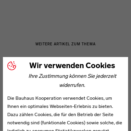
WEITERE ARTIKEL ZUM THEMA
Wir verwenden Cookies
* 1896
Fritz Baumann
Ihre Zustimmung können Sie jederzeit
widerrufen.
Die Bauhaus Kooperation verwendet Cookies, um
Ihnen ein optimales Webseiten-Erlebnis zu bieten.
Dazu zählen Cookies, die für den Betrieb der Seite
1900–1979
notwendig sind (funktionale Cookies) sowie solche, die
Helmut von Erffa
lediglich zu anonymen Statistikzwecken genutzt