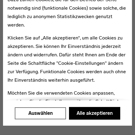
notwendig sind (funktionale Cookies) sowie solche, die
lediglich zu anonymen Statistikzwecken genutzt
1885–1968
werden.
Will Frieg
Klicken Sie auf „Alle akzeptieren“, um alle Cookies zu
akzeptieren. Sie können Ihr Einverständnis jederzeit
ändern und widerrufen. Dafür steht Ihnen am Ende der
Seite die Schaltfläche "Cookie-Einstellungen" ändern
zur Verfügung. Funktionale Cookies werden auch ohne
1903–1971
Irene Hoffmann
Ihr Einverständnis weiterhin ausgeführt.
Möchten Sie die verwendeten Cookies anpassen,
erreichen Sie die Einstellungen über die Schaltfläche
"Auswählen".
Auswählen
Alle akzeptieren
Weitere Informationen finden Sie in unseren
Datenschutzerklärung
oder dem
Impressum
.