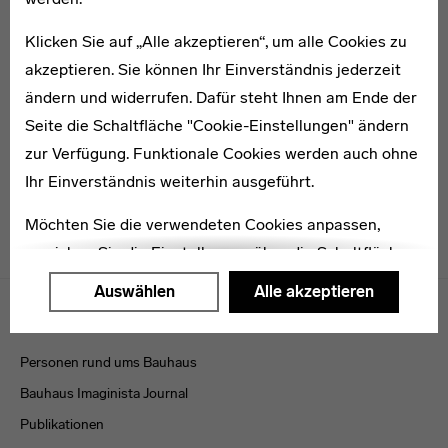
Klicken Sie auf „Alle akzeptieren“, um alle Cookies zu
akzeptieren. Sie können Ihr Einverständnis jederzeit
1904–1983
Karl Herrmann Haupt
ändern und widerrufen. Dafür steht Ihnen am Ende der
Seite die Schaltfläche "Cookie-Einstellungen" ändern
zur Verfügung. Funktionale Cookies werden auch ohne
Ihr Einverständnis weiterhin ausgeführt.
Möchten Sie die verwendeten Cookies anpassen,
erreichen Sie die Einstellungen über die Schaltfläche
"Auswählen".
Menulinks
Auswählen
Alle akzeptieren
VERÖFFENTLICHUNGEN
Weitere Informationen finden Sie in unseren
Datenschutzerklärung
oder dem
Impressum
.
Personen rund ums Bauhaus
Bauhaus Imaginista Journal
Publikationen