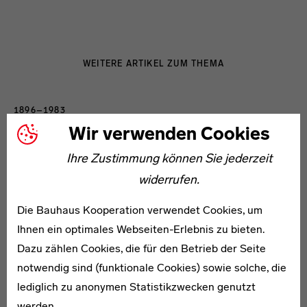
WEITERE ARTIKEL ZUM THEMA
1896–1983
Paul Roelof Citroen
Wir verwenden Cookies
Ihre Zustimmung können Sie jederzeit
widerrufen.
Die Bauhaus Kooperation verwendet Cookies, um
Ihnen ein optimales Webseiten-Erlebnis zu bieten.
* 1902
Dazu zählen Cookies, die für den Betrieb der Seite
Herbert Günther
notwendig sind (funktionale Cookies) sowie solche, die
lediglich zu anonymen Statistikzwecken genutzt
werden.