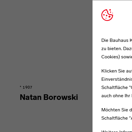
Die Bauhaus K
zu bieten. Daz
Cookies) sowi
Klicken Sie au
Einverständnis
Schaltfläche 
* 1907
Natan Borowski
auch ohne Ihr 
Möchten Sie d
Schaltfläche 