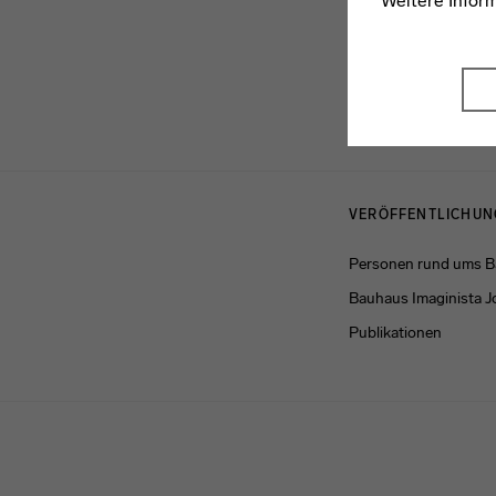
Weitere Infor
Menulinks
VERÖFFENTLICHU
Personen rund ums 
Bauhaus Imaginista J
Publikationen