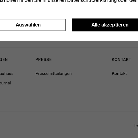
mationen finden Sie in unseren
Datenschutzerklärung
oder de
Auswählen
Alle akzeptieren
NGEN
PRESSE
KONTAKT
Bauhaus
Pressemitteilungen
Kontakt
ournal
I