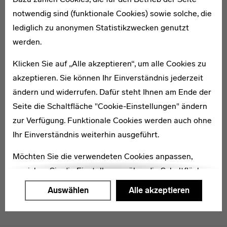
notwendig sind (funktionale Cookies) sowie solche, die
lediglich zu anonymen Statistikzwecken genutzt
1877–1940
werden.
Else Fretzdorff
Klicken Sie auf „Alle akzeptieren“, um alle Cookies zu
akzeptieren. Sie können Ihr Einverständnis jederzeit
ändern und widerrufen. Dafür steht Ihnen am Ende der
Seite die Schaltfläche "Cookie-Einstellungen" ändern
zur Verfügung. Funktionale Cookies werden auch ohne
1901–1985
Walter Herzger
Ihr Einverständnis weiterhin ausgeführt.
Möchten Sie die verwendeten Cookies anpassen,
erreichen Sie die Einstellungen über die Schaltfläche
"Auswählen".
Auswählen
Alle akzeptieren
Weitere Informationen finden Sie in unseren
Datenschutzerklärung
oder dem
Impressum
.