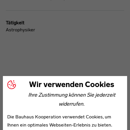
Tätigkeit
Astrophysiker
Wir verwenden Cookies
WEITERE ARTIKEL ZUM THEMA
Ihre Zustimmung können Sie jederzeit
1896–1977
widerrufen.
Thoma Grote
Die Bauhaus Kooperation verwendet Cookies, um
Ihnen ein optimales Webseiten-Erlebnis zu bieten.