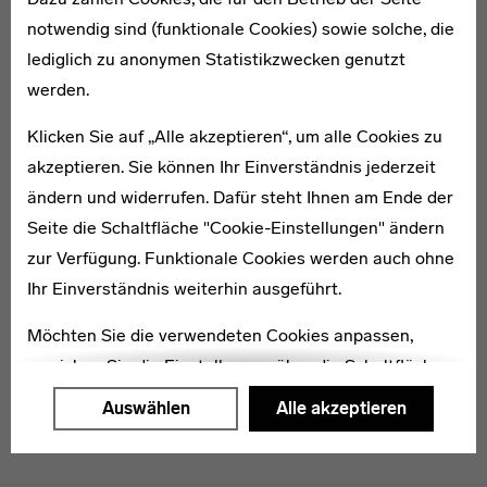
notwendig sind (funktionale Cookies) sowie solche, die
lediglich zu anonymen Statistikzwecken genutzt
1898–1990
werden.
Franz Frahm-Hessler
Klicken Sie auf „Alle akzeptieren“, um alle Cookies zu
akzeptieren. Sie können Ihr Einverständnis jederzeit
ändern und widerrufen. Dafür steht Ihnen am Ende der
Seite die Schaltfläche "Cookie-Einstellungen" ändern
zur Verfügung. Funktionale Cookies werden auch ohne
1908–1996
Lawrence H. Haase
Ihr Einverständnis weiterhin ausgeführt.
Möchten Sie die verwendeten Cookies anpassen,
erreichen Sie die Einstellungen über die Schaltfläche
"Auswählen".
Auswählen
Alle akzeptieren
Weitere Informationen finden Sie in unseren
Datenschutzerklärung
oder dem
Impressum
.