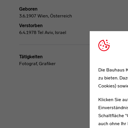
Geboren
3.6.1907 Wien, Österreich
Verstorben
6.4.1978 Tel Aviv, Israel
Tätigkeiten
Fotograf, Grafiker
Die Bauhaus K
zu bieten. Daz
Cookies) sowi
Klicken Sie au
Einverständnis
Schaltfläche 
auch ohne Ihr 