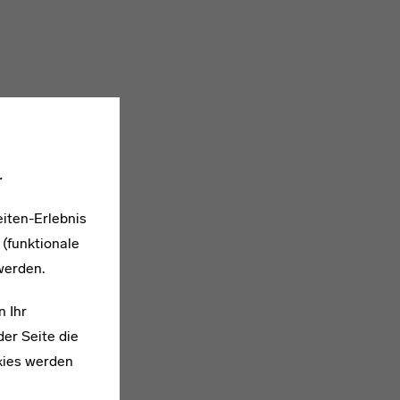
.
iten-Erlebnis
 (funktionale
werden.
n Ihr
er Seite die
kies werden