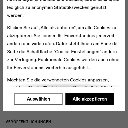
1901–1985
lediglich zu anonymen Statistikzwecken genutzt
Walter Herzger
werden.
Klicken Sie auf „Alle akzeptieren“, um alle Cookies zu
akzeptieren. Sie können Ihr Einverständnis jederzeit
ändern und widerrufen. Dafür steht Ihnen am Ende der
Seite die Schaltfläche "Cookie-Einstellungen" ändern
1907–1973
Herbert Hofmann Isenbourg
zur Verfügung. Funktionale Cookies werden auch ohne
Ihr Einverständnis weiterhin ausgeführt.
Möchten Sie die verwendeten Cookies anpassen,
erreichen Sie die Einstellungen über die Schaltfläche
"Auswählen".
Auswählen
Alle akzeptieren
Weitere Informationen finden Sie in unseren
Menulinks
Datenschutzerklärung
oder dem
Impressum
.
VERÖFFENTLICHUNGEN