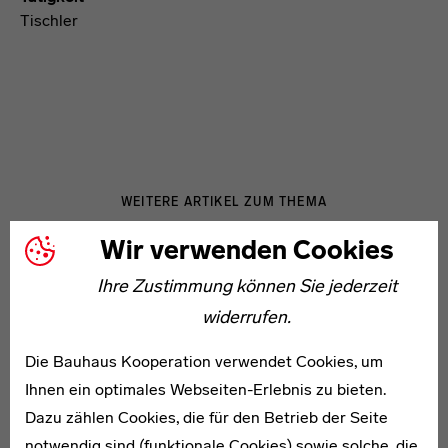
Tischler
WEITERE ARTIKEL ZUM THEMA
Wir verwenden Cookies
1901–1984
Ihre Zustimmung können Sie jederzeit
Alfred Ehrhardt
widerrufen.
Die Bauhaus Kooperation verwendet Cookies, um
Ihnen ein optimales Webseiten-Erlebnis zu bieten.
Dazu zählen Cookies, die für den Betrieb der Seite
notwendig sind (funktionale Cookies) sowie solche, die