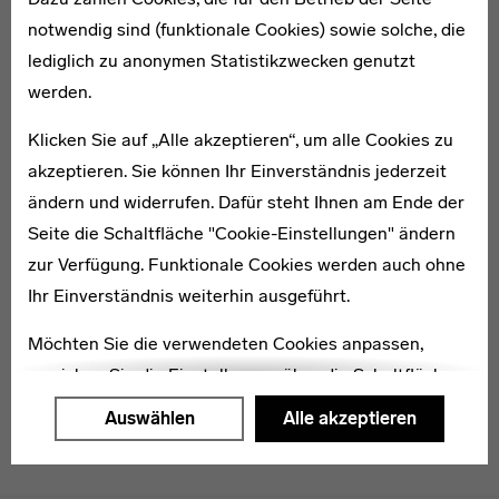
notwendig sind (funktionale Cookies) sowie solche, die
lediglich zu anonymen Statistikzwecken genutzt
* 1906
werden.
Helmi Burmeister
Klicken Sie auf „Alle akzeptieren“, um alle Cookies zu
akzeptieren. Sie können Ihr Einverständnis jederzeit
ändern und widerrufen. Dafür steht Ihnen am Ende der
Seite die Schaltfläche "Cookie-Einstellungen" ändern
zur Verfügung. Funktionale Cookies werden auch ohne
* 1870
Thekla Diedrich-Wrede
Ihr Einverständnis weiterhin ausgeführt.
Möchten Sie die verwendeten Cookies anpassen,
erreichen Sie die Einstellungen über die Schaltfläche
"Auswählen".
Auswählen
Alle akzeptieren
Weitere Informationen finden Sie in unseren
Datenschutzerklärung
oder dem
Impressum
.