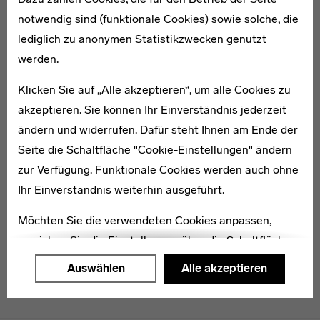
notwendig sind (funktionale Cookies) sowie solche, die
lediglich zu anonymen Statistikzwecken genutzt
1908–1996
werden.
Lawrence H. Haase
Klicken Sie auf „Alle akzeptieren“, um alle Cookies zu
akzeptieren. Sie können Ihr Einverständnis jederzeit
ändern und widerrufen. Dafür steht Ihnen am Ende der
Seite die Schaltfläche "Cookie-Einstellungen" ändern
zur Verfügung. Funktionale Cookies werden auch ohne
1904–1996
Erich Holthoff
Ihr Einverständnis weiterhin ausgeführt.
Möchten Sie die verwendeten Cookies anpassen,
erreichen Sie die Einstellungen über die Schaltfläche
"Auswählen".
Auswählen
Alle akzeptieren
Weitere Informationen finden Sie in unseren
Datenschutzerklärung
oder dem
Impressum
.