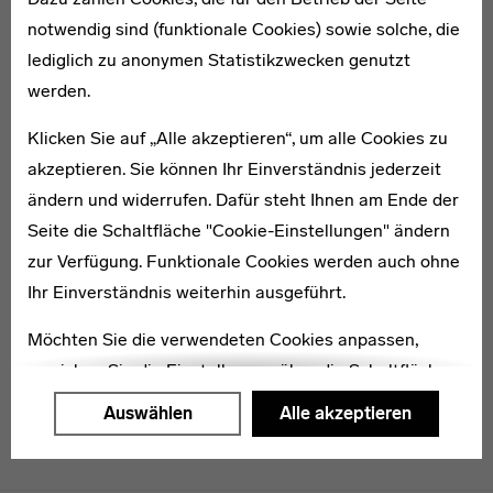
notwendig sind (funktionale Cookies) sowie solche, die
lediglich zu anonymen Statistikzwecken genutzt
1889–1919
werden.
Benno Hausmann
Klicken Sie auf „Alle akzeptieren“, um alle Cookies zu
akzeptieren. Sie können Ihr Einverständnis jederzeit
ändern und widerrufen. Dafür steht Ihnen am Ende der
Seite die Schaltfläche "Cookie-Einstellungen" ändern
zur Verfügung. Funktionale Cookies werden auch ohne
* 1903
Martha Keil
Ihr Einverständnis weiterhin ausgeführt.
Möchten Sie die verwendeten Cookies anpassen,
erreichen Sie die Einstellungen über die Schaltfläche
"Auswählen".
Auswählen
Alle akzeptieren
Weitere Informationen finden Sie in unseren
Datenschutzerklärung
oder dem
Impressum
.