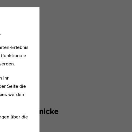
.
iten-Erlebnis
 (funktionale
werden.
n Ihr
er Seite die
kies werden
* 1905
Walter Grunicke
ngen über die