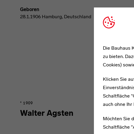
Geboren
28.1.1906 Hamburg, Deutschland
Die Bauhaus K
zu bieten. Daz
Cookies) sowi
Klicken Sie au
Einverständnis
Schaltfläche 
* 1909
auch ohne Ihr 
Walter Agsten
Möchten Sie d
Schaltfläche 