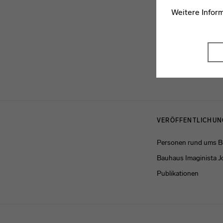
Weitere Infor
Menulinks
VERÖFFENTLICHU
Personen rund ums 
Bauhaus Imaginista J
Publikationen