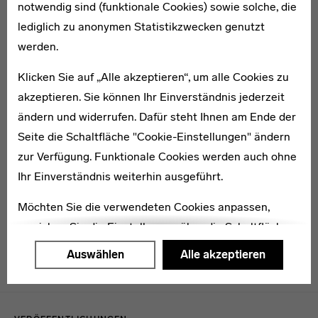
notwendig sind (funktionale Cookies) sowie solche, die
1877–1940
lediglich zu anonymen Statistikzwecken genutzt
Else Fretzdorff
werden.
Klicken Sie auf „Alle akzeptieren“, um alle Cookies zu
akzeptieren. Sie können Ihr Einverständnis jederzeit
ändern und widerrufen. Dafür steht Ihnen am Ende der
Seite die Schaltfläche "Cookie-Einstellungen" ändern
1903–1940
zur Verfügung. Funktionale Cookies werden auch ohne
Elsa Jäck
Ihr Einverständnis weiterhin ausgeführt.
Möchten Sie die verwendeten Cookies anpassen,
erreichen Sie die Einstellungen über die Schaltfläche
"Auswählen".
Auswählen
Alle akzeptieren
Weitere Informationen finden Sie in unseren
Datenschutzerklärung
oder dem
Impressum
.
Menulinks