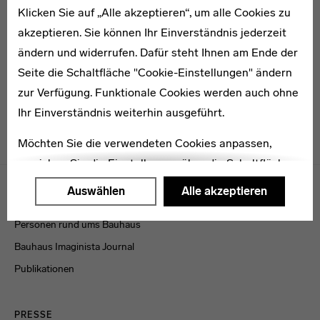
Klicken Sie auf „Alle akzeptieren“, um alle Cookies zu
* 1898
akzeptieren. Sie können Ihr Einverständnis jederzeit
Lotte Hälsig
ändern und widerrufen. Dafür steht Ihnen am Ende der
Seite die Schaltfläche "Cookie-Einstellungen" ändern
zur Verfügung. Funktionale Cookies werden auch ohne
Ihr Einverständnis weiterhin ausgeführt.
Möchten Sie die verwendeten Cookies anpassen,
erreichen Sie die Einstellungen über die Schaltfläche
Menulinks
"Auswählen".
Auswählen
Alle akzeptieren
VERÖFFENTLICHUNGEN
Weitere Informationen finden Sie in unseren
Personen rund ums Bauhaus
Datenschutzerklärung
oder dem
Impressum
.
Bauhaus Imaginista Journal
Publikationen
PRESSE