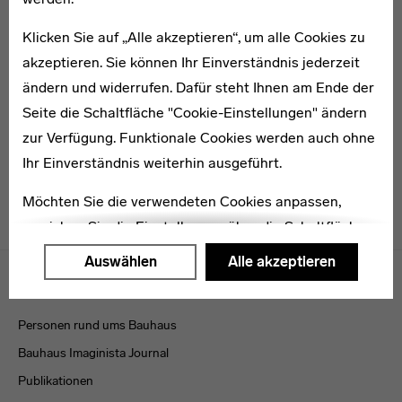
Klicken Sie auf „Alle akzeptieren“, um alle Cookies zu
akzeptieren. Sie können Ihr Einverständnis jederzeit
1903–1983
Richard Grune
ändern und widerrufen. Dafür steht Ihnen am Ende der
Seite die Schaltfläche "Cookie-Einstellungen" ändern
zur Verfügung. Funktionale Cookies werden auch ohne
Ihr Einverständnis weiterhin ausgeführt.
Möchten Sie die verwendeten Cookies anpassen,
erreichen Sie die Einstellungen über die Schaltfläche
"Auswählen".
Menulinks
Auswählen
Alle akzeptieren
VERÖFFENTLICHUNGEN
Weitere Informationen finden Sie in unseren
Datenschutzerklärung
oder dem
Impressum
.
Personen rund ums Bauhaus
Bauhaus Imaginista Journal
Publikationen