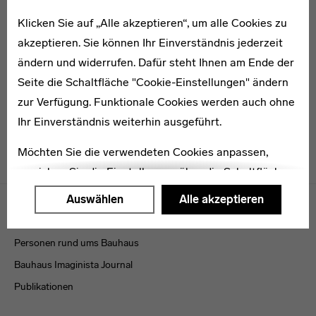
Klicken Sie auf „Alle akzeptieren“, um alle Cookies zu
* 1899
akzeptieren. Sie können Ihr Einverständnis jederzeit
Walther Heller
ändern und widerrufen. Dafür steht Ihnen am Ende der
Seite die Schaltfläche "Cookie-Einstellungen" ändern
zur Verfügung. Funktionale Cookies werden auch ohne
Ihr Einverständnis weiterhin ausgeführt.
Möchten Sie die verwendeten Cookies anpassen,
erreichen Sie die Einstellungen über die Schaltfläche
Menulinks
"Auswählen".
Auswählen
Alle akzeptieren
VERÖFFENTLICHUNGEN
Weitere Informationen finden Sie in unseren
Datenschutzerklärung
oder dem
Impressum
.
Personen rund ums Bauhaus
Bauhaus Imaginista Journal
Publikationen