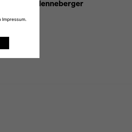
Elisabeth Henneberger
m
Impressum
.