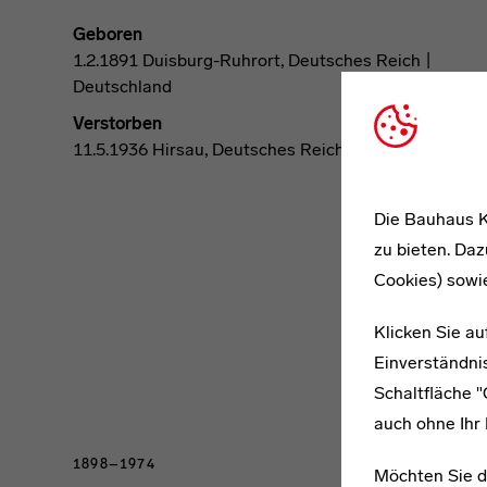
Geboren
1.2.1891 Duisburg-Ruhrort, Deutsches Reich |
Deutschland
Verstorben
11.5.1936 Hirsau, Deutsches Reich | Deutschland
Die Bauhaus K
zu bieten. Daz
Cookies) sowi
Klicken Sie au
Einverständnis
Schaltfläche 
auch ohne Ihr 
1898–1974
Möchten Sie d