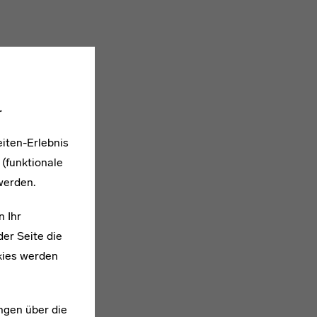
.
iten-Erlebnis
 (funktionale
werden.
n Ihr
er Seite die
kies werden
1908–1982
ngen über die