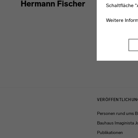
Hermann Fischer
Schaltfläche 
Weitere Infor
Menulinks
VERÖFFENTLICHU
Personen rund ums 
Bauhaus Imaginista J
Publikationen