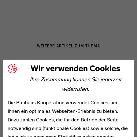
WEITERE ARTIKEL ZUM THEMA
Wir verwenden Cookies
* 1908
Ettore Burzi
Ihre Zustimmung können Sie jederzeit
widerrufen.
Die Bauhaus Kooperation verwendet Cookies, um
Ihnen ein optimales Webseiten-Erlebnis zu bieten.
Dazu zählen Cookies, die für den Betrieb der Seite
1901–1985
notwendig sind (funktionale Cookies) sowie solche, die
Walter Herzger
lediglich zu anonymen Statistikzwecken genutzt