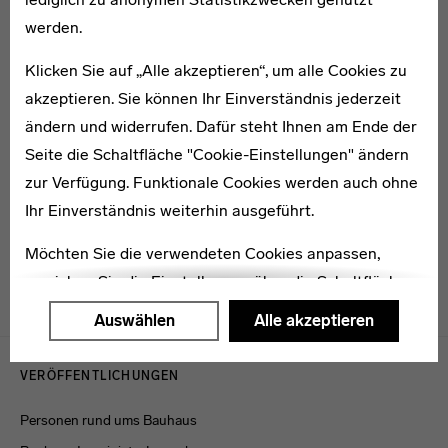
werden.
Klicken Sie auf „Alle akzeptieren“, um alle Cookies zu
akzeptieren. Sie können Ihr Einverständnis jederzeit
ändern und widerrufen. Dafür steht Ihnen am Ende der
1903–1940
Seite die Schaltfläche "Cookie-Einstellungen" ändern
Elsa Jäck
zur Verfügung. Funktionale Cookies werden auch ohne
Ihr Einverständnis weiterhin ausgeführt.
Möchten Sie die verwendeten Cookies anpassen,
erreichen Sie die Einstellungen über die Schaltfläche
"Auswählen".
Auswählen
Alle akzeptieren
Menulinks
Weitere Informationen finden Sie in unseren
VERÖFFENTLICHUNGEN
Datenschutzerklärung
oder dem
Impressum
.
Personen rund ums Bauhaus