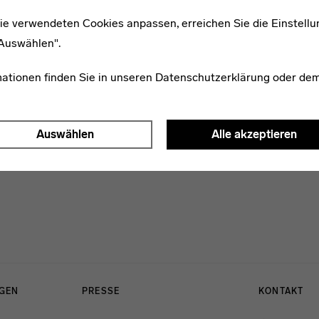
ie verwendeten Cookies anpassen, erreichen Sie die Einstellu
"Auswählen".
* 1902
Erika Feuerstein
mationen finden Sie in unseren
Datenschutzerklärung
oder de
Auswählen
Alle akzeptieren
NGEN
PRESSE
KONTAKT