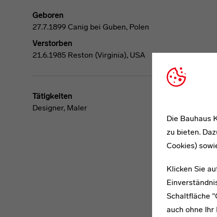
Geboren
27.7.1899 Canig bei Guben, Polen
Verstorben
21.6.1985 Reston (Virginia), USA
Tätigkeiten
Designer, Maler
Die Bauhaus K
zu bieten. Daz
Cookies) sowi
Klicken Sie au
Einverständnis
Schaltfläche 
auch ohne Ihr 