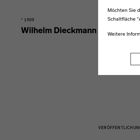
Möchten Sie d
Schaltfläche 
* 1909
Wilhelm Dieckmann
Weitere Infor
Menulinks
VERÖFFENTLICHU