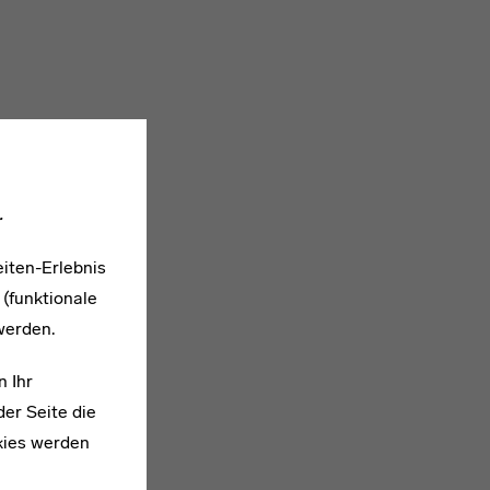
.
iten-Erlebnis
 (funktionale
werden.
n Ihr
er Seite die
kies werden