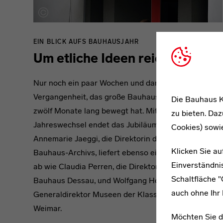
EIN BLICK AUFS BAUHAUSJAHR
Um etliche Ideen reicher
Nur noch ein paar Wochen und dann ist es
Vergangenheit, das große Bauhausfest, das uns
Die Bauhaus K
zwölf Monate lang bewegt hat. Mit dem
zu bieten. Daz
Jahreswechsel endet das Jubiläum. Was bleibt?
Cookies) sowi
Annemarie Jaeggi, die Direktorin des Berliner
Klicken Sie au
Bauhaus-Archivs, liefert ebenso eine Einschätzung
Einverständnis
ab wie Claudia Perren, die Direktorin der Stiftung
Schaltfläche 
Bauhaus Dessau, und Wolfgang Holler, der
auch ohne Ihr 
Generaldirektor Museen der Klassik Stiftung
Weimar.
Möchten Sie d