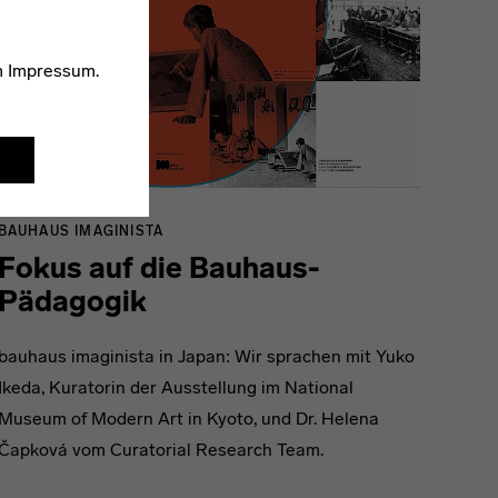
m
Impressum
.
BAUHAUS IMAGINISTA
Fokus auf die Bauhaus-
Pädagogik
bauhaus imaginista in Japan: Wir sprachen mit Yuko
Ikeda, Kuratorin der Ausstellung im National
Museum of Modern Art in Kyoto, und Dr. Helena
Čapková vom Curatorial Research Team.