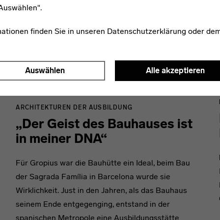
"Auswählen".
mationen finden Sie in unseren
Datenschutzerklärung
oder de
Auswählen
Alle akzeptieren
ARCHITEKTUREN DER AUSBILDUNG
„Der Geist des Bauhauses ist
in meiner DNA“
Für Gropius war die Bauhütte ein Ideal, beim Bau
der Sagrada Família in Barcelona wurde sie
Wirklichkeit. Just in den Jahren, als das Bauhaus
seinem Ende entgegenging, entstand in der
spanischen Metropole eine Ausbildungsstätte