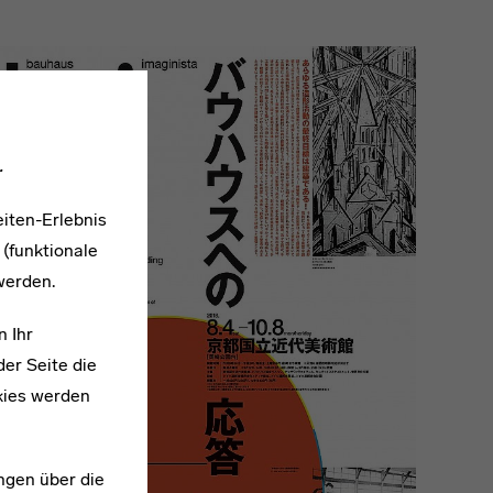
.
iten-Erlebnis
 (funktionale
werden.
n Ihr
er Seite die
kies werden
ngen über die