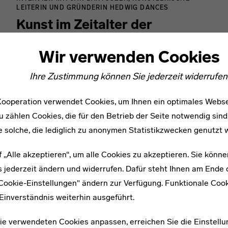
LEITERIN UND GRÜNDERIN HEDWIG DANCES
Kunst im Zeitalter der
Bewegung
Wir verwenden Cookies
Inspiriert durch die moderne Kunst des Bauhauses
Ihre Zustimmung können Sie jederzeit widerrufen
ist „Futura”, die neueste Arbeit von Hedwig-
Gründerin Jan Bartoszek, eine lebendige und
ooperation verwendet Cookies, um Ihnen ein optimales Webse
farbenfrohe Erkundung, wie der Tanz im 21.
u zählen Cookies, die für den Betrieb der Seite notwendig sind
Jahrhundert Gesellschaft, Kunst, Architektur und
e solche, die lediglich zu anonymen Statistikzwecken genutzt 
Design prägt und von ihnen geprägt wird.
f „Alle akzeptieren“, um alle Cookies zu akzeptieren. Sie könne
 jederzeit ändern und widerrufen. Dafür steht Ihnen am Ende d
"Cookie-Einstellungen" ändern zur Verfügung. Funktionale Coo
Einverständnis weiterhin ausgeführt.
ie verwendeten Cookies anpassen, erreichen Sie die Einstellu