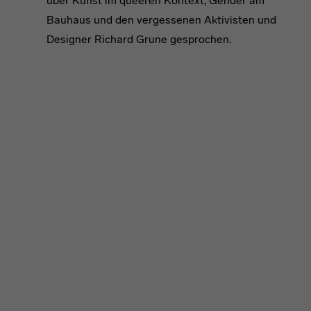
über Kunst im queeren Kontext, Gender am
Bauhaus und den vergessenen Aktivisten und
Designer Richard Grune gesprochen.