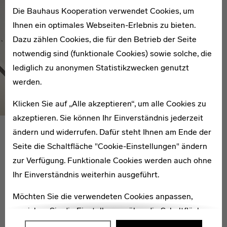
Die Bauhaus Kooperation verwendet Cookies, um
Ihnen ein optimales Webseiten-Erlebnis zu bieten.
Dazu zählen Cookies, die für den Betrieb der Seite
notwendig sind (funktionale Cookies) sowie solche, die
lediglich zu anonymen Statistikzwecken genutzt
werden.
Klicken Sie auf „Alle akzeptieren“, um alle Cookies zu
akzeptieren. Sie können Ihr Einverständnis jederzeit
ändern und widerrufen. Dafür steht Ihnen am Ende der
Was haben Sie durch die Arbeit am „übungsbuch“
Seite die Schaltfläche "Cookie-Einstellungen" ändern
gelernt?
zur Verfügung. Funktionale Cookies werden auch ohne
Ihr Einverständnis weiterhin ausgeführt.
FH
: Uns wurde noch einmal sehr deutlich – gerade
Möchten Sie die verwendeten Cookies anpassen,
durch den Mangel an zusammenhängender
erreichen Sie die Einstellungen über die Schaltfläche
Überlieferung – dass es im Vorkurs nicht um Ergebnisse
"Auswählen".