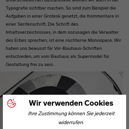
Typografie sichtbar machen. So sind zum Beispiel die
Aufgaben in einer Grotesk gesetzt, die Kommentare in
einer Serifenschrift. Die Schrift des
Inhaltsverzeichnisses, in dem sozusagen die Verwalter
des Erbes sprechen, ist eine nüchterne Monospace. Wir
haben uns bewusst für Vor-Bauhaus-Schriften
entschieden, um vom Bauhaus als Supermodel für
Gestaltung frei zu sein.
Wir verwenden Cookies
Ihre Zustimmung können Sie jederzeit
widerrufen.