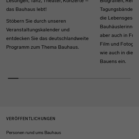
Lesungen, Tanz, Theater, Konzerte –
Biografien, Reisef
das Bauhaus lebt!
Tagungsbände und
die Lebensgesch
Stöbern Sie durch unseren
Bauhäuslerinnen
Veranstaltungskalender und
aber auch in Fra
entdecken Sie das deutschlandweite
Film und Fotogra
Programm zum Thema Bauhaus.
wie auch in die 
Bauens ein.
Menulinks
VERÖFFENTLICHUNGEN
Personen rund ums Bauhaus