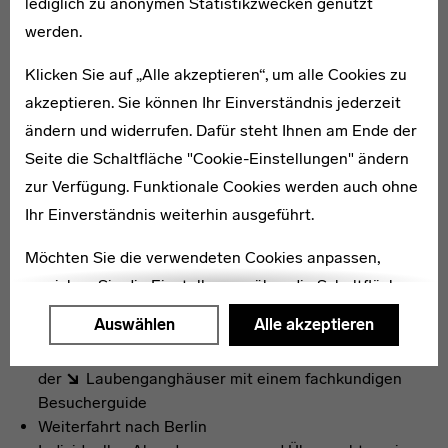
Privatbesichtigung des
lediglich zu anonymen Statistikzwecken genutzt
Diakonissen-Mutterhauses „Neuvandsburg“
in
werden.
Elbingerode
Klicken Sie auf „Alle akzeptieren“, um alle Cookies zu
Führung durch die
Piesteritzer Werkssiedlung
in
Lutherstadt Wittenberg
akzeptieren. Sie können Ihr Einverständnis jederzeit
ändern und widerrufen. Dafür steht Ihnen am Ende der
Seite die Schaltfläche "Cookie-Einstellungen" ändern
3. Tag: Bauhaus in Reinform
zur Verfügung. Funktionale Cookies werden auch ohne
Ihr Einverständnis weiterhin ausgeführt.
Am Morgen Führung durch das
Bauhausgebäude
Möchten Sie die verwendeten Cookies anpassen,
und die fußläufig entfernte
Meisterhaussiedlung
Mittagessen im
Kornhaus
, das vom Architekten
erreichen Sie die Einstellungen über die Schaltfläche
Carl Fieger erbaut wurde
"Auswählen".
Auswählen
Alle akzeptieren
Am Nachmittag Besuch der
Bauhaus-Wohnsiedlungen in Dessau-Törten
und
Weitere Informationen finden Sie in unseren
der
Laubenganghäuser
mit einem fachkundigen
Datenschutzerklärung
oder dem
Impressum
.
Besucherguide
Weiterfahrt nach Berlin