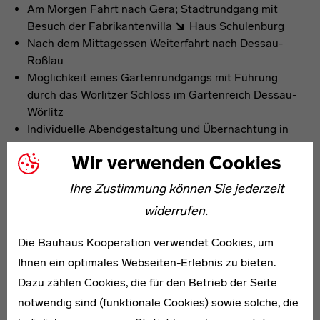
Am Morgen Fahrt nach Gera; Stadtrundgang mit
Besuch der Fabrikantenvilla
Haus Schulenburg
Nach dem Mittagessen Weiterfahrt nach Dessau-
Roßlau
Möglichkeit eines Gartenrundgangs mit Führung
durch das Wörlitzer Schloss im Gartenreich Dessau-
Wörlitz
Individuelle Abendgestaltung und Übernachtung in
Dessau-Roßlau
Wir verwenden Cookies
Optionale Programmbausteine in Sachsen-Anhalt
Ihre Zustimmung können Sie jederzeit
Besuch der Lyonel-Feininger-Galerie in Quedlinburg
widerrufen.
Rundgang durch Halle (Saale) auf den Spuren von
Lyonel Feininger mit Besuch des Kunstmuseum
Die Bauhaus Kooperation verwendet Cookies, um
Moritzburg
Ihnen ein optimales Webseiten-Erlebnis zu bieten.
„Aufbruch in die Moderne“ bei einer Stadtrundfahrt
Dazu zählen Cookies, die für den Betrieb der Seite
durch Magdeburg vorbei an der
notwendig sind (funktionale Cookies) sowie solche, die
Stadthalle Magdeburg