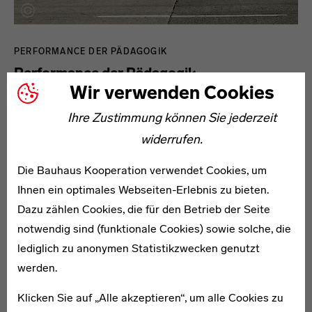
PERFORMANCE DER PÄDAGOGIK
Performance der Pädagogik
Wir verwenden Cookies
Immer noch halten die Dorfweisheit wie das
Ihre Zustimmung können Sie jederzeit
Salongeraune Pädagogik für ein Instrument der
widerrufen.
erwartungsgemäßen Ausrichtung junger Menschen auf
ebenjene Erwartungen der Eltern, Lehrer und
Die Bauhaus Kooperation verwendet Cookies, um
Arbeitgeber, die diesem „erwartungsgemäß“ zugrunde
Ihnen ein optimales Webseiten-Erlebnis zu bieten.
liegen müssen. Das bemängelt zumindest der Philosoph
Dazu zählen Cookies, die für den Betrieb der Seite
und Kunstvermittler Bazon Brock – und widerspricht.
notwendig sind (funktionale Cookies) sowie solche, die
lediglich zu anonymen Statistikzwecken genutzt
werden.
Klicken Sie auf „Alle akzeptieren“, um alle Cookies zu