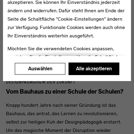
akzeptieren. Sie können Ihr Einverständnis jederzeit
ändern und widerrufen. Dafür steht Ihnen am Ende der
Seite die Schaltfläche "Cookie-Einstellungen" ändern
zur Verfügung. Funktionale Cookies werden auch ohne
Ihr Einverständnis weiterhin ausgeführt.
Möchten Sie die verwendeten Cookies anpassen,
erreichen Sie die Einstellungen über die Schaltfläche
"Auswählen".
Auswählen
Alle akzeptieren
Weitere Informationen finden Sie in unseren
DESIGNPÄDAGOGIK DER ZUKUNFT
Datenschutzerklärung
oder dem
Impressum
.
Vom Bauhaus zu einer Schule der Schulen?
Knapp hundert Jahre nach seiner Gründung ist das
Bauhaus, das antrat, das Lernen zu revolutionieren,
selbst zur heiligen Kuh der Designpädagogik erstarrt.
Um das magische Moment der Disruption wieder