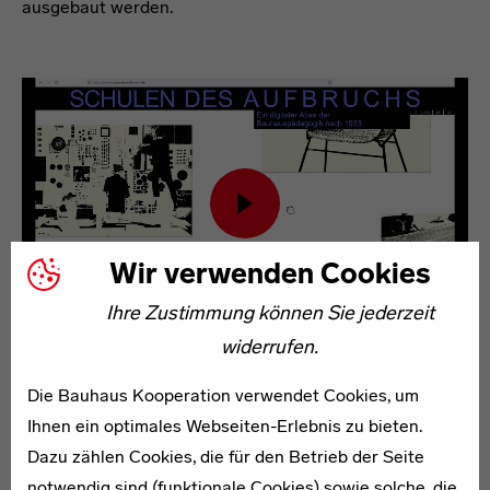
ausgebaut werden.
Schulen des Aufbruchs - Trailer
Inhalt von Youtube laden
Wir verwenden Cookies
Ihre Zustimmung können Sie jederzeit
widerrufen.
Die Website
Auf der Website finden sich wie auf einer Art
Die Bauhaus Kooperation verwendet Cookies, um
Leuchttisch Bilddokumente zu den verschiedenen
Ihnen ein optimales Webseiten-Erlebnis zu bieten.
Schulexperimenten. Über das Cockpit in der Mitte des
Dazu zählen Cookies, die für den Betrieb der Seite
Tischs können die Einträge zu den Schulen durchsucht,
notwendig sind (funktionale Cookies) sowie solche, die