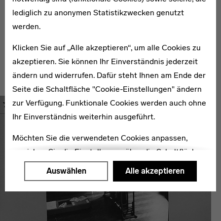
gefiltert oder thematisch geordnet werden. Erste
lediglich zu anonymen Statistikzwecken genutzt
Fallstudien zu Hochschulen in Brasilien, Albanien,
werden.
Schweden, Großbritannien und dem ehemaligen
Klicken Sie auf „Alle akzeptieren“, um alle Cookies zu
Jugoslawien konnten im Zuge einer einjährigen
akzeptieren. Sie können Ihr Einverständnis jederzeit
Projektförderung bereits erarbeitet werden.
ändern und widerrufen. Dafür steht Ihnen am Ende der
Seite die Schaltfläche "Cookie-Einstellungen" ändern
zur Verfügung. Funktionale Cookies werden auch ohne
Ihr Einverständnis weiterhin ausgeführt.
Möchten Sie die verwendeten Cookies anpassen,
erreichen Sie die Einstellungen über die Schaltfläche
"Auswählen".
Auswählen
Alle akzeptieren
Weitere Informationen finden Sie in unseren
Datenschutzerklärung
oder dem
Impressum
.