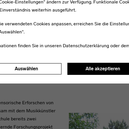
"Cookie-Einstellungen" ändern zur Verfügung. Funktionale Coo
können. Dabei greifen Metho
Einverständnis weiterhin ausgeführt.
Beispiel dem Unterricht in 
inspiriert sind.
ie verwendeten Cookies anpassen, erreichen Sie die Einstellu
"Auswählen".
Linie, Fläche, Farbe, Form und Architekt
mationen finden Sie in unseren
Datenschutzerklärung
oder de
fächerübergreifende Übungen und Visua
Schüler bei der Erarbeitung von Vermi
-materialien / Fotos: Catrin Schmitt.
headline
Auswählen
Alle akzeptieren
ensorische Erforschen von
sam mit dem Musikkünstler
hule bereits zwei
auernde Forschungsprojekt