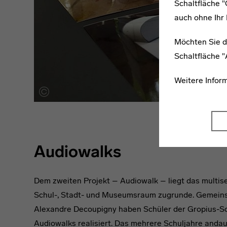
Schaltfläche 
auch ohne Ihr 
Möchten Sie d
Schaltfläche 
Weitere Infor
Audiowalks
Dem zweiten Projekt – Audiowalk – liegt das multis
Schul-, Stadt- und Museumsraum zugrunde. Gemein
Alexandre Decoupigny haben Schüler der Gropius-Sc
Audiowalks realisiert. Das mehrere Schuljahre and