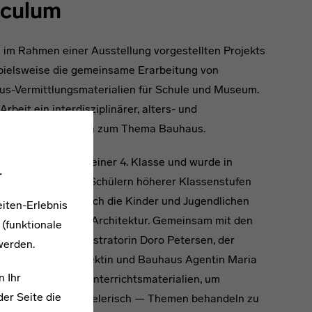
iculum
e im Rahmen einer Ausstellung vorgestellten Projekts
pielsweise die gemeinsame Erarbeitung von
us-Vermittlungsmaterialien für Schule und Museum.
beit ein interdisziplinärer, alters- und
nierender Baukasten zum Thema Bauhaus.
im April 2017 mit einer 4. Klasse und wurde in
.
eichen Gruppe und Schülern höherer Klassenstufen
n Phase befassten sich die Kinder und Jugendlichen
iten-Erlebnis
e, Farbe, Form und Architektur. Gemeinsam mit den
 (funktionale
rau Baum, der Illustratorin Doro Petersen, der
werden.
an und der Architektin und Bauhaus Agentin Maria
n Ihr
hluss didaktische Unterrichtsmaterialien, um
er Seite die
n möglich auch spielerisch — Themen behandeln zu