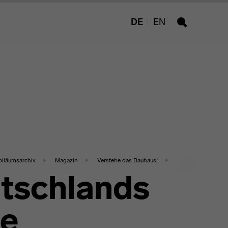
DE
EN
Suche
biläumsarchiv
Magazin
Verstehe das Bauhaus!
tschlands
te