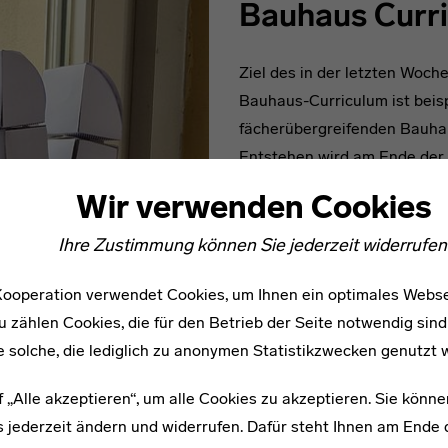
Bauhaus Curr
Ziel des in der letzten Woch
Bauhaus-Curriculum ist beis
fächerübergreifenden Bauha
Entstehen wird am Ende der Ar
fächerübergreifend funktio
Wir verwenden Cookies
Bauhaus Curriculum startete 
Ihre Zustimmung können Sie jederzeit widerrufen
diesem Schuljahr mit der gl
fortgesetzt. In dieser erste
ooperation verwendet Cookies, um Ihnen ein optimales Webse
mit Themen wie Linie, Fläch
u zählen Cookies, die für den Betrieb der Seite notwendig sind
Lehrern Frau Schönbier und F
e solche, die lediglich zu anonymen Statistikzwecken genutzt 
Bauhaus Agentin Anja Edelm
f „Alle akzeptieren“, um alle Cookies zu akzeptieren. Sie könne
Ricci entwickeln sie im Ansc
 jederzeit ändern und widerrufen. Dafür steht Ihnen am Ende d
fachübergreifend — und wen