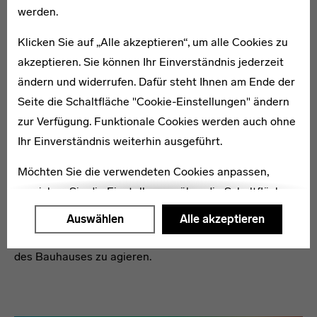
werden.
Klicken Sie auf „Alle akzeptieren“, um alle Cookies zu
akzeptieren. Sie können Ihr Einverständnis jederzeit
REALITY ART IN DER DIGITALEN SPHÄRE
ändern und widerrufen. Dafür steht Ihnen am Ende der
15 Millionen Minuten Ruhm
Seite die Schaltfläche "Cookie-Einstellungen" ändern
Inmitten einer Ära hypermedialer Vernetzung vollzieht
zur Verfügung. Funktionale Cookies werden auch ohne
auch die Kunst einen grundlegenden Wandel.
Ihr Einverständnis weiterhin ausgeführt.
Klassisches Schauspiel und analoge Performances
Möchten Sie die verwendeten Cookies anpassen,
werden auch in Zukunft nicht einfach verschwinden –
erreichen Sie die Einstellungen über die Schaltfläche
doch die sozialen Netzwerke sind längst dabei, die
"Auswählen".
Definition der Bühne zu revolutionieren. Ein Blick in die
Auswählen
Alle akzeptieren
Werkstatt der Reality Art und ihren Anspruch, im Geiste
Weitere Informationen finden Sie in unseren
des Bauhauses zu agieren.
Datenschutzerklärung
oder dem
Impressum
.