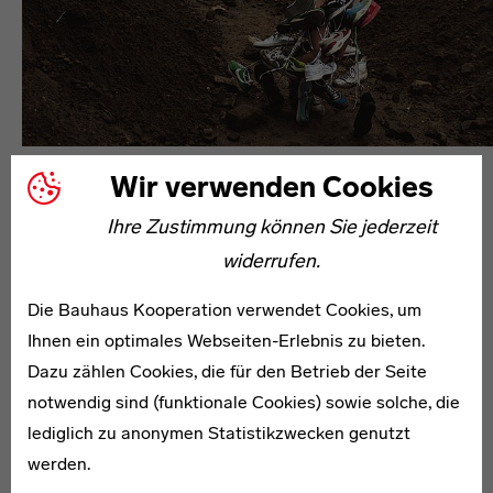
In einem Vorlesungssaal auf fertige
Wir verwenden Cookies
Antworten zu warten, ist für die
Studierenden von morgen keine
Ihre Zustimmung können Sie jederzeit
Option mehr.
widerrufen.
Ein Bildungsnetz
Die Bauhaus Kooperation verwendet Cookies, um
Ihnen ein optimales Webseiten-Erlebnis zu bieten.
„Halletmek-Praktiken treten in vielen Staaten auf der
Dazu zählen Cookies, die für den Betrieb der Seite
Straße auf: Kaputtes wird repariert, Gegenstände oder
notwendig sind (funktionale Cookies) sowie solche, die
Räume werden verändert, Dinge werden
lediglich zu anonymen Statistikzwecken genutzt
zusammengeführt, es gibt Upcycling von Fundstücken
werden.
und alten Gegenständen, und im urbanen Raum werden