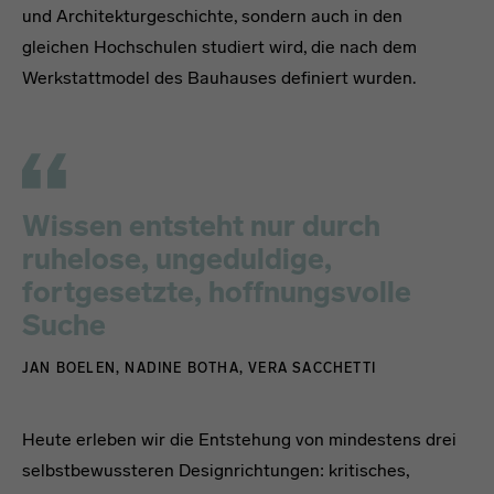
und Architekturgeschichte, sondern auch in den
gleichen Hochschulen studiert wird, die nach dem
Werkstattmodel des Bauhauses definiert wurden.
Wissen entsteht nur durch
ruhelose, ungeduldige,
fortgesetzte, hoffnungsvolle
Suche
JAN BOELEN, NADINE BOTHA, VERA SACCHETTI
Text
Heute erleben wir die Entstehung von mindestens drei
selbstbewussteren Designrichtungen: kritisches,