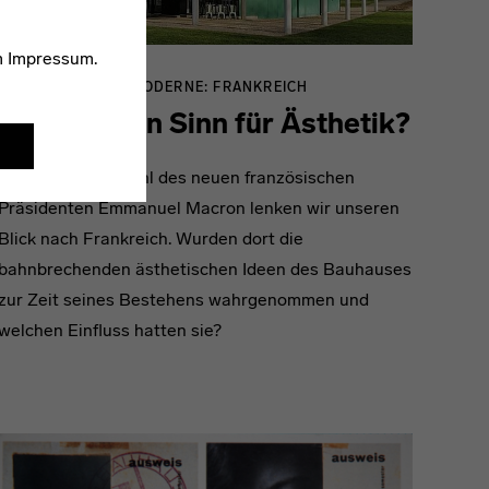
m
Impressum
.
INTERNATIONALE MODERNE: FRANKREICH
Einfach kein Sinn für Ästhetik?
Anlässlich der Wahl des neuen französischen
Präsidenten Emmanuel Macron lenken wir unseren
Blick nach Frankreich. Wurden dort die
bahnbrechenden ästhetischen Ideen des Bauhauses
zur Zeit seines Bestehens wahrgenommen und
welchen Einfluss hatten sie?