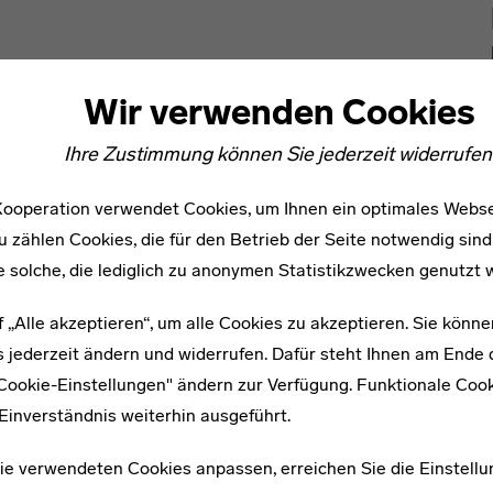
Wir verwenden Cookies
Ihre Zustimmung können Sie jederzeit widerrufen
ooperation verwendet Cookies, um Ihnen ein optimales Webse
u zählen Cookies, die für den Betrieb der Seite notwendig sind
e solche, die lediglich zu anonymen Statistikzwecken genutzt 
f „Alle akzeptieren“, um alle Cookies zu akzeptieren. Sie könne
 jederzeit ändern und widerrufen. Dafür steht Ihnen am Ende d
MODERNE LEHREN
Bildung durch Sabotage
"Cookie-Einstellungen" ändern zur Verfügung. Funktionale Coo
Einverständnis weiterhin ausgeführt.
Die moderne Besessenheit von uns selbst ist für
ie verwendeten Cookies anpassen, erreichen Sie die Einstellu
Rathna Ramanathan, Studiengangsleiterin am Royal