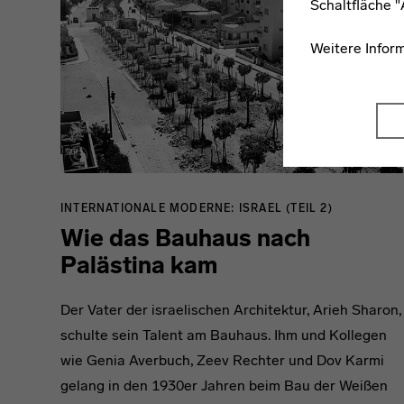
Schaltfläche 
Weitere Infor
INTERNATIONALE MODERNE: ISRAEL (TEIL 2)
Wie das Bauhaus nach
Palästina kam
Der Vater der israelischen Architektur, Arieh Sharon,
schulte sein Talent am Bauhaus. Ihm und Kollegen
wie Genia Averbuch, Zeev Rechter und Dov Karmi
gelang in den 1930er Jahren beim Bau der Weißen