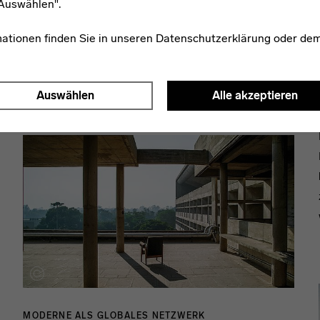
"Auswählen".
College of Art, nicht nur die Folge überforderter
Erziehungsberechtigter. Sie ist auch das Ergebnis
mationen finden Sie in unseren
Datenschutzerklärung
oder de
einer kulturellen Egozentrik im Rahmen unserer
Ausbildung an Schulen und Universitäten.
Auswählen
Alle akzeptieren
MODERNE ALS GLOBALES NETZWERK