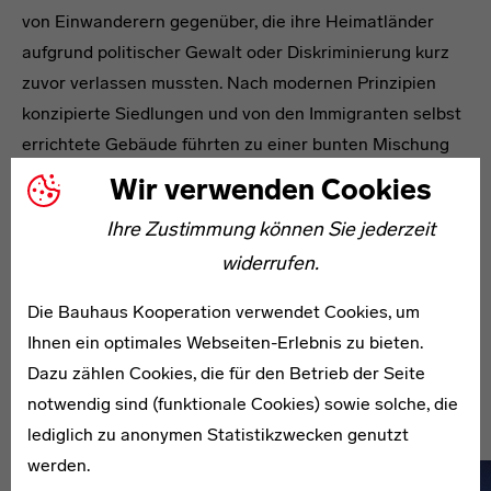
von Einwanderern gegenüber, die ihre Heimatländer
aufgrund politischer Gewalt oder Diskriminierung kurz
zuvor verlassen mussten. Nach modernen Prinzipien
konzipierte Siedlungen und von den Immigranten selbst
errichtete Gebäude führten zu einer bunten Mischung
moderner und eklektizistischer Viertel, deren
Wir verwenden Cookies
bauhistorisches Erbe bis heute nicht vollständig
Ihre Zustimmung können Sie jederzeit
aufgearbeitet ist. Herausragende Architekten wie Farid
widerrufen.
Trad (*1901), Antoine Tabet (*1907) oder später auch
Joseph Philippe Karam (*1923) sorgten schon ab den
Die Bauhaus Kooperation verwendet Cookies, um
1940er Jahren dafür, dass Beirut nach der
Ihnen ein optimales Webseiten-Erlebnis zu bieten.
Unabhängigkeit des Landes als „Paris des Nahen Osten“
Dazu zählen Cookies, die für den Betrieb der Seite
galt.
notwendig sind (funktionale Cookies) sowie solche, die
Absatz 7 + 8
lediglich zu anonymen Statistikzwecken genutzt
werden.