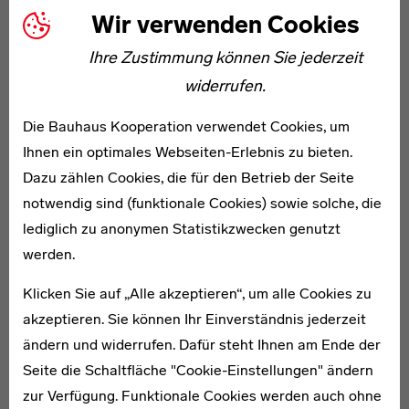
Russell Hitchcock und Philip Johnson in der New Yorker
Wir verwenden Cookies
Überblick-Schau „Modern Architecture“ folgende
Ihre Zustimmung können Sie jederzeit
Einschätzung: „In [...] England really modern architecture
widerrufen.
[12]
has only began to appear“.
Und 1937 stellte der aus
Russland immigriere Architekt Berthold Lubetkin, der
Die Bauhaus Kooperation verwendet Cookies, um
mit seinem Büro Tecton zum einem der wichtigsten
Ihnen ein optimales Webseiten-Erlebnis zu bieten.
Protagonisten der britischen Architekturavantgarde
Dazu zählen Cookies, die für den Betrieb der Seite
werden sollte, fest: „The whole architectural scene is
notwendig sind (funktionale Cookies) sowie solche, die
fundamentally different from that of other countries […] ,
lediglich zu anonymen Statistikzwecken genutzt
[13]
there is little or no interest in progress.“
werden.
Klicken Sie auf „Alle akzeptieren“, um alle Cookies zu
Diese kurzen Anmerkungen verdeutlichen, wie schwierig
akzeptieren. Sie können Ihr Einverständnis jederzeit
es vielen der immigrierten Architekten fiel, sich in die
ändern und widerrufen. Dafür steht Ihnen am Ende der
britische Architekturlandschaft zu integrieren. Häufig
Seite die Schaltfläche "Cookie-Einstellungen" ändern
wurden sie mit antimodernistischen Haltungen
zur Verfügung. Funktionale Cookies werden auch ohne