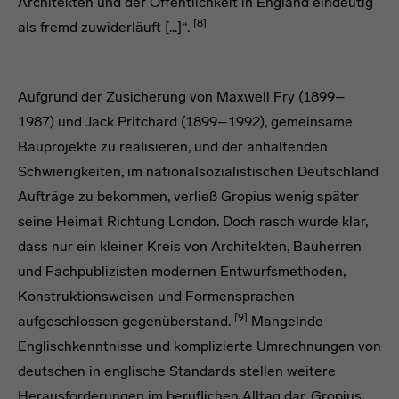
Architekten und der Öffentlichkeit in England eindeutig
[8]
als fremd zuwiderläuft [...]“.
headline
headline
Aufgrund der Zusicherung von Maxwell Fry (1899–
1987) und Jack Pritchard (1899–1992), gemeinsame
Bauprojekte zu realisieren, und der anhaltenden
Schwierigkeiten, im nationalsozialistischen Deutschland
Aufträge zu bekommen, verließ Gropius wenig später
seine Heimat Richtung London. Doch rasch wurde klar,
dass nur ein kleiner Kreis von Architekten, Bauherren
und Fachpublizisten modernen Entwurfsmethoden,
Konstruktionsweisen und Formensprachen
[9]
aufgeschlossen gegenüberstand.
Mangelnde
Englischkenntnisse und komplizierte Umrechnungen von
deutschen in englische Standards stellen weitere
Herausforderungen im beruflichen Alltag dar. Gropius,