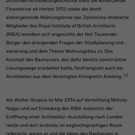
britischen Architekturgeschichte stellt die einsetzende
Finanzkrise ab Herbst 1931 sowie die damit
einhergehende Währungskrise dar. Zahlreiche etablierte
Mitglieder des Royal Institute of British Architects
(RIBA) wandten sich angesichts der Not Tausender
Bürger den drängenden Fragen der Stadtplanung und -
sanierung und dem Thema Wohnungsbau zu. Das
Konzept des Bauhauses, das dafür bereits konstruktive
Lösungswege erarbeitet hatte, fand langsam auch bei
[1]
Architekten aus dem Vereinigten Königreich Anklang.
headline
Als Walter Gropius im Mai 1934 auf Vermittlung Moholy-
Nagys und auf Einladung des RIBA anlässlich der
Eröffnung einer Architektur-Ausstellung nach London
reiste und dort erstmals im englischsprachigen Raum
referierte, waren er und die Ideen des Bauhauses in