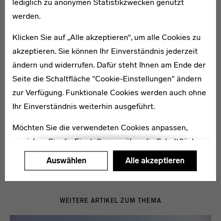
lediglich zu anonymen Statistikzwecken genutzt
Menschen zur Einreise in die neuen Wohnviertel
werden.
Palästinas zu animieren. Noch sind die Nazis in
Deutschland nicht an der Macht. Ab 1933 kommen dann
Klicken Sie auf „Alle akzeptieren“, um alle Cookies zu
viele Juden nicht wegen ihrer zionistischen Gesinnung,
akzeptieren. Sie können Ihr Einverständnis jederzeit
sondern als Verfolgte ins Land. Darunter namhafte
ändern und widerrufen. Dafür steht Ihnen am Ende der
Architekten aus Berlin und vom Bauhaus in
Seite die Schaltfläche "Cookie-Einstellungen" ändern
Weimar. Dies wird zur Geburtsstunde des modernen
zur Verfügung. Funktionale Cookies werden auch ohne
und
urbanen Tel Aviv
.
Ihr Einverständnis weiterhin ausgeführt.
Möchten Sie die verwendeten Cookies anpassen,
erreichen Sie die Einstellungen über die Schaltfläche
"Auswählen".
Auswählen
Alle akzeptieren
[GHH 2017]
Weitere Informationen finden Sie in unseren
Datenschutzerklärung
oder dem
Impressum
.
WEITERE ARTIKEL ZUM THEMA